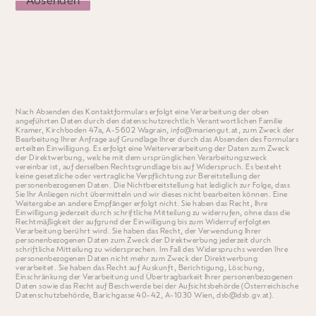
Nach Absenden des Kontaktformulars erfolgt eine Verarbeitung der oben
angeführten Daten durch den datenschutzrechtlich Verantwortlichen Familie
Kramer, Kirchboden 47a, A-5602 Wagrain,
info@mariengut.at
, zum Zweck der
Bearbeitung Ihrer Anfrage auf Grundlage Ihrer durch das Absenden des Formulars
erteilten Einwilligung. Es erfolgt eine Weiterverarbeitung der Daten zum Zweck
der Direktwerbung, welche mit dem ursprünglichen Verarbeitungszweck
vereinbar ist, auf derselben Rec­htsgrundlage bis auf Widerspruch. Es besteht
keine gesetzliche oder vertragliche Verpflichtung zur Bereitstellung der
personenbezogenen Daten. Die Nichtbereitstellung hat lediglich zur Folge, dass
Sie Ihr Anliegen nicht übermitteln und wir dieses nicht bearbeiten können. Eine
Weitergabe an andere Empfänger erfolgt nicht. Sie haben das Recht, Ihre
Einwilligung jederzeit durch schriftliche Mitteilung zu widerrufen, ohne dass die
Rechtmäßigkeit der aufgrund der Einwilligung bis zum Widerruf erfolgten
Verarbeitung berührt wird. Sie haben das Recht, der Verwendung Ihrer
personenbezogenen Daten zum Zweck der Direktwerbung jederzeit durch
schriftliche Mitteilung zu widersprechen. Im Fall des Widerspruchs werden Ihre
personenbezogenen Daten nicht mehr zum Zweck der Direktwerbung
verarbeitet. Sie haben das Recht auf Auskunft, Berichtigung, Löschung,
Einschränkung der Verarbeitung und Übertragbarkeit Ihrer personenbezogenen
Daten sowie das Recht auf Beschwerde bei der Aufsichtsbehörde (Österreichische
Datenschutzbehörde, Barichgasse 40-42, A-1030 Wien,
dsb@dsb.gv.at
).