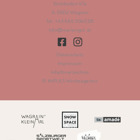
Kirchboden 47a
A-5602 Wagrain
Tel.
+43 664 5045331
info@mariengut.at
Datenschutz
Impressum
Inhaltsverzeichnis
© IMPULS Werbeagentur