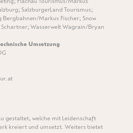
eting; Flachau Tourismus/Markus
Salzburg; SalzburgerLand Tourismus;
rg Bergbahnen/Markus Fischer; Snow
n Schartner; Wasserwelt Wagrain/Bryan
technische Umsetzung
OG
ur.at
 gestaltet, welche mit Leidenschaft
erk
kreiert und umsetzt. Weiters bietet