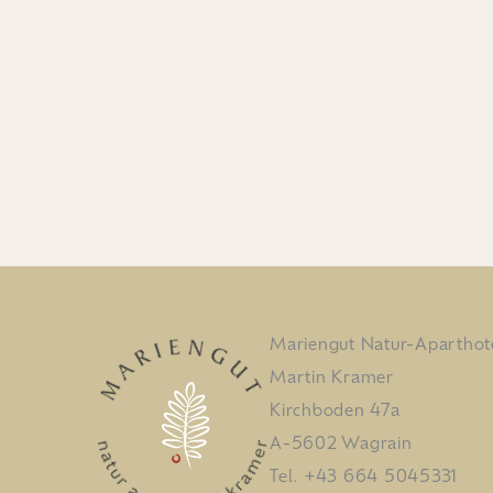
Mariengut Natur-Aparthot
Martin Kramer
Kirchboden 47a
A-5602 Wagrain
Tel.
+43 664 5045331